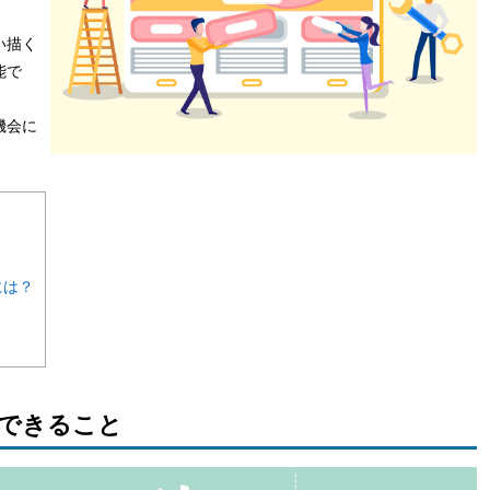
い描く
能で
機会に
には？
できること