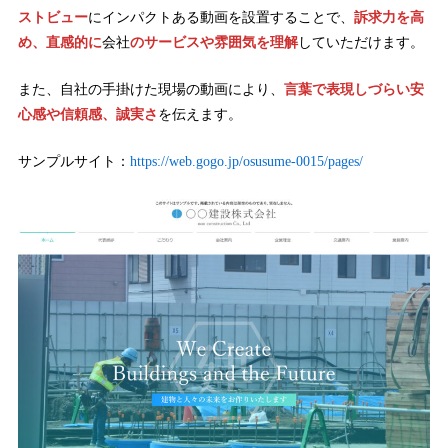
ストビュー
にインパクトある動画を設置することで、
訴求力を高
め、直感的に
会社
のサービスや雰囲気を理解
していただけます。
また、自社の手掛けた現場の動画により、
言葉で表現しづらい安
心感や信頼感、誠実さ
を伝えます。
サンプルサイト：
https://web.gogo.jp/osusume-0015/pages/