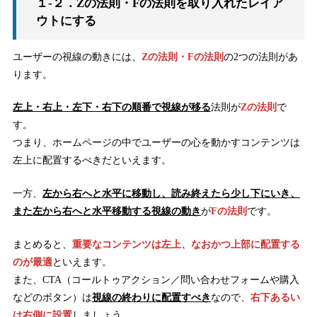
１-２．Zの法則・Fの法則を取り入れたレイア
ウトにする
ユーザーの視線の動きには、
Zの法則・Fの法則
の2つの法則があ
ります。
左上・右上・左下・右下の順番で視線が移る
法則が
Zの法則
で
す。
つまり、ホームページの中でユーザーの心を動かすコンテンツは
左上に配置するべきだといえます。
一方、
左から右へと水平に移動し、読み終えたら少し下にいき、
また左から右へと水平移動する視線の動き
が
Fの法則
です。
まとめると、
重要なコンテンツは左上、なおかつ上部に配置する
のが最適
といえます。
また、CTA（コールトゥアクション／問い合わせフォームや購入
などのボタン）は
視線の終わりに配置すべき
なので、
右下あるい
は右側に設置
しましょう。