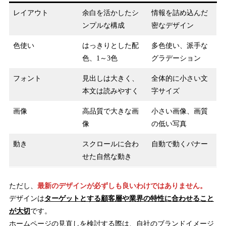
レイアウト
余白を活かしたシ
情報を詰め込んだ
ンプルな構成
密なデザイン
色使い
はっきりとした配
多色使い、派手な
色、1～3色
グラデーション
フォント
見出しは大きく、
全体的に小さい文
本文は読みやすく
字サイズ
画像
高品質で大きな画
小さい画像、画質
像
の低い写真
動き
スクロールに合わ
自動で動くバナー
せた自然な動き
ただし、
最新のデザインが必ずしも良いわけではありません。
デザインは
ターゲットとする顧客層や業界の特性に合わせること
が大切
です。
ホームページの見直しを検討する際は、自社のブランドイメージ